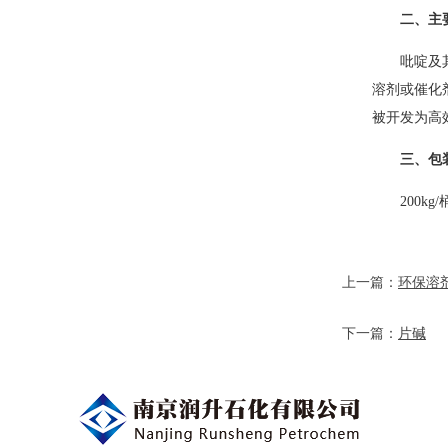
二、主
吡啶及
溶剂或催化
被开发为高
三、包
200k
上一篇：
环保溶剂
下一篇：
片碱