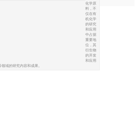
化学原
料，不
仅在有
机化学
的研究
和应用
中占据
重要地
位，其
衍生物
的开发
和应用
等领域的研究内容和成果。