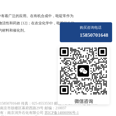
中有着广泛的应用。在有机合成中，吡啶常作为
物活性和药效
[12]
；在农业化学中，吡啶衍生物
购买咨询电话
的材料和催化剂。
15850701648
850701648 传真：025-85535503 邮箱：2426780036@qq.com
南京市鼓楼区幕府西路29号 邮编：210037
所有：南京润升石化有限公司
苏ICP备14006996号-1