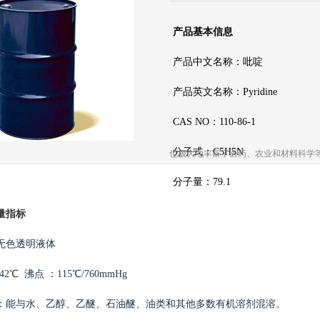
产品基本信息
产品中文名称：吡啶
产品英文名称：Pyridine
CAS NO：110-86-1
分子式：C5H5N
也极大地丰富了医药、农业和材料科学
分子量：79.1
量指标
无色透明液体
-42
℃
沸点 ：115℃/760mmHg
：
能与水、乙醇、乙醚、石油醚、油类和其他多数有机溶剂混溶
。