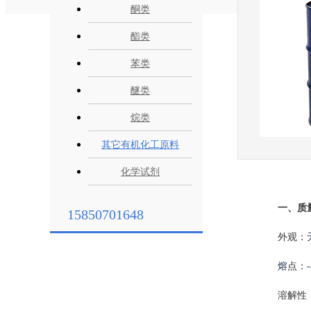
酮类
酯类
苯类
醚类
烷类
其它有机化工原料
化学试剂
一、质
15850701648
外观：
熔
点：
溶解性