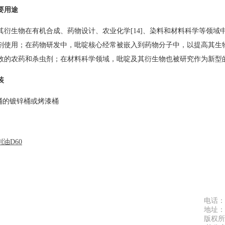
要用途
其衍生物在有机合成、药物设计、农业化学
[14]
、染料和材料科学等领域
剂使用；在药物研发中，吡啶核心经常被嵌入到药物分子中，以提高其生
效的农药和杀虫剂；在材料科学领域，吡啶及其衍生物也被研究作为新型
装
g/桶的镀锌桶或烤漆桶
油D60
电话：15
地址：
版权